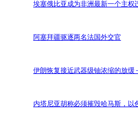
埃塞俄比亚成为非洲最新一个主权
阿塞拜疆驱逐两名法国外交官
伊朗恢复接近武器级铀浓缩的放缓 – 
内塔尼亚胡称必须摧毁哈马斯，以