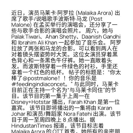
近日，演员马莱卡·阿罗拉 (Malaika Arora) 出
席了歌手/说唱歌手波斯特·马龙 (Post
Malone) 在孟买举行的演唱会，还分享了一
些与歌手合影的演唱会照片。 周六，她与
Palak Tiwari、Ahan Shetty、Daanish Gandhi
和 Ibrahim Ali Khan 一起参加了音乐会。 阿罗
拉放了两张和马龙的合影。可以看到两人在
对着镜头摆姿势时大笑。这位女演员穿着黑
色背心和一条黑色牛仔裤。她一直敞着头
发。而波斯特穿着一件绿色的衬衫，手里还
拿着一个红色的纸杯。 帖子的标题是：“你太
棒了@postmalone！！你的音乐是
#feedingindiaconcet。” 与此同时，马莱卡
目前正在主持一个名为“与马莱卡同住”的节
目。该节目的第一集于上周一在
Disney+Hotstar 播出，Farah Khan 是第一位
嘉宾。 该节目即将播出的一集将由 Karan
Johar 和演员/舞蹈家 Nora Fatehi 出演。该节
目于周一至周四晚上 8 点播出。据
HindustanTimes 报道，该节目标志着
Malaika Arora 的 OTT 首秀，她所有的亲密朋