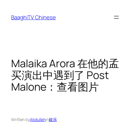
Skip
to
BaaghiTV Chinese
content
Malaika Arora 在他的孟
买演出中遇到了 Post
Malone：查看图片
Written by
Abdullah
in
娱乐