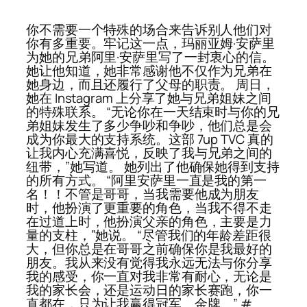
你不需要一个特殊的场合来告诉别人他们对
你有多重要。牢记这一点，玛丽亚姆·安萨里
为她的兄弟阿里·安萨里写了一封衷心的信。
她让他知道，她非常感谢他不仅作为兄弟在
她身边，而且还履行了父母的职责。 周日，
她在 Instagram 上分享了她与兄弟姐妹之间
的特殊联系。 “无论你在一天结束时与你的兄
弟姐妹发生了多少争吵和争吵，他们总是会
成为你最大的支持系统。这部 7up TVC 真的
让我内心充满喜悦，反映了我与兄弟之间的
纽带，”她写道。 她列出了他确保她得到支持
的所有方式。 “阿里安萨里一直是我的第一
名！！不管是哥哥，当我需要他成为朋友
时，他扮演了更重要的角色，当我不得不走
在过道上时，他扮演父亲的角色，主要是力
量的支柱，”她说。 “尽管我们的年龄差距很
大，但你总是在哥哥之前确保你是我最好的
朋友。我从来没有觉得我永远无法与你分享
我的感受，你一直对我非常有耐心，无论是
我的家长会，还是运动日的家长赛跑，你一
直都在，只为让我赢得冠军。金牌。” #