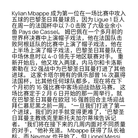
Kylian Mbappe 成为第一位在一场比赛中攻入
五球的巴黎圣日耳曼球员，因为 Ligue 1 巨人
在周一的法国杯中以 7-0 击败了六级业余小
鱼 Pays de Cassel。 姆巴佩在一个多月前的
世界杯决赛中上演帽子戏法，他在法国队击
败阿根廷队的比赛中上演了帽子戏法，他在
上半场上演了帽子戏法，巴黎圣日耳曼队在
中场休息时以 4-0 领先于地区联赛对手。 重
新开始后，他又攻入两球，内马尔和卡洛斯
索勒在 32 强战中为巴黎圣日耳曼打进了其他
进球。 这家卡塔尔拥有的俱乐部曾 14 次赢得
法国杯，比其他任何球队都多，现在将在下
个月初的 16 强比赛中客场迎战劲敌马赛。 这
场比赛定于 2 月 6 日开始的那一周举行，就
在巴黎圣日耳曼在欧冠 16 强首回合主场迎战
拜仁慕尼黑之前一周。 “一旦我们打进了第一
个进球，我们的对手就变得更难了，”巴黎圣
日耳曼主教练克里斯托夫加尔蒂埃告诉记
者。 “我们将在接下来的几周内面对不同质量
的对手，”他补充道。 Mbappe 获得了队长袖
标，而 Neymar 也开始了，但 Lionel Messi