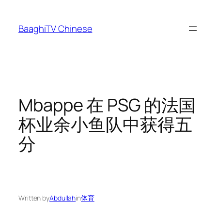
Skip
to
BaaghiTV Chinese
content
Mbappe 在 PSG 的法国
杯业余小鱼队中获得五
分
Written by
Abdullah
in
体育