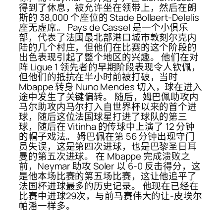
得到了休息，被允许坐在领带上，然后在朗
斯的 38,000 个座位的 Stade Bollaert-Delelis
座无虚席。 Pays de Cassel 是一个小俱乐
部，代表了法国最北部港口城市敦刻尔克内
陆的几个村庄，但他们在比赛的这个阶段的
出色表现引起了整个地区的兴趣。 他们在对
阵 Ligue 1 领先者的早期阶段表现令人钦佩，
但他们的抵抗在半小时前被打破，当时
Mbappe 转身 Nuno Mendes 切入，球在进入
途中发生了关键偏转。 随后，姆巴佩助攻内
马尔助攻内马尔打入自世界杯以来的首个进
球，随后这位法国球星打进了球队的第三
球，随后在 Vitinha 的传球中上演了 12 分钟
的帽子戏法。 姆巴佩在第 56 分钟出现守门
员失误，这是第四次进球，也是巴黎圣日耳
曼的第五次进球。 在 Mbappe 完成溃败之
前，Neymar 助攻 Soler 以 6-0 反击得分，这
是他本场比赛的第五场比赛，这让他追平了
法国杯进球最多的历史记录。 他现在已经在
比赛中进球29次，与前马赛伟大的让-皮埃尔
帕潘一样多。