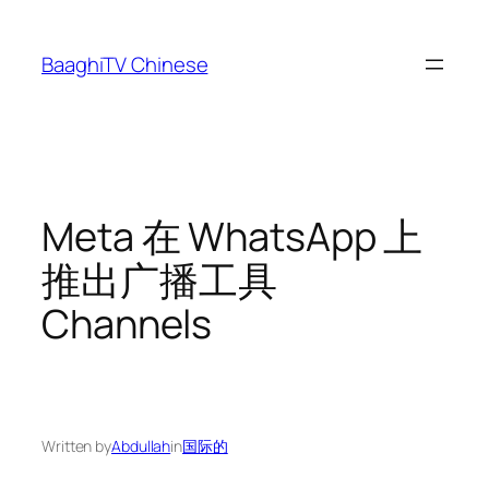
Skip
to
BaaghiTV Chinese
content
Meta 在 WhatsApp 上
推出广播工具
Channels
Written by
Abdullah
in
国际的