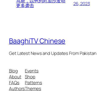
马斯，以色列对加沙发动
26, 2023
更多袭击
BaaghiTV Chinese
Get Latest News and Updates From Pakistan
Blog
Events
About
Shop
FAQs
Patterns
Authors
Themes