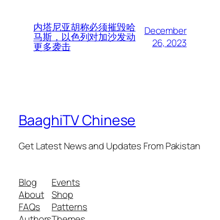
内塔尼亚胡称必须摧毁哈
December
马斯，以色列对加沙发动
26, 2023
更多袭击
BaaghiTV Chinese
Get Latest News and Updates From Pakistan
Blog
Events
About
Shop
FAQs
Patterns
Authors
Themes