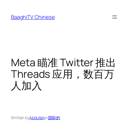
Skip
to
BaaghiTV Chinese
content
Meta 瞄准 Twitter 推出
Threads 应用，数百万
人加入
Written by
Abdullah
in
国际的