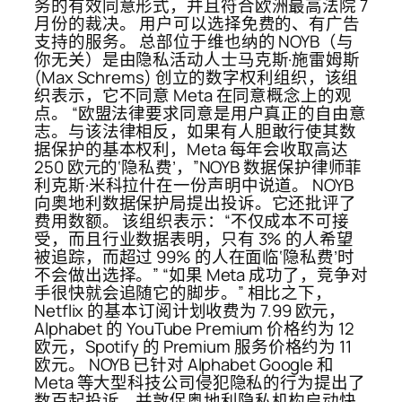
务的有效同意形式，并且符合欧洲最高法院 7
月份的裁决。 用户可以选择免费的、有广告
支持的服务。 总部位于维也纳的 NOYB（与
你无关）是由隐私活动人士马克斯·施雷姆斯
(Max Schrems) 创立的数字权利组织，该组
织表示，它不同意 Meta 在同意概念上的观
点。 “欧盟法律要求同意是用户真正的自由意
志。与该法律相反，如果有人胆敢行使其数
据保护的基本权利，Meta 每年会收取高达
250 欧元的‘隐私费’，”NOYB 数据保护律师菲
利克斯·米科拉什在一份声明中说道。 NOYB
向奥地利数据保护局提出投诉。它还批评了
费用数额。 该组织表示：“不仅成本不可接
受，而且行业数据表明，只有 3% 的人希望
被追踪，而超过 99% 的人在面临‘隐私费’时
不会做出选择。” “如果 Meta 成功了，竞争对
手很快就会追随它的脚步。” 相比之下，
Netflix 的基本订阅计划收费为 7.99 欧元，
Alphabet 的 YouTube Premium 价格约为 12
欧元，Spotify 的 Premium 服务价格约为 11
欧元。 NOYB 已针对 Alphabet Google 和
Meta 等大型科技公司侵犯隐私的行为提出了
数百起投诉，并敦促奥地利隐私机构启动快