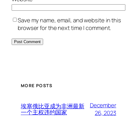
Save my name, email, and website in this
browser for the next time I comment.
MORE POSTS
December
埃塞俄比亚成为非洲最新
一个主权违约国家
26, 2023