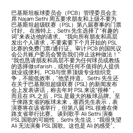
巴基斯坦板球委员会（PCB）管理委员会主
席 Najam Sethi 周五要求朋友和上级不要为
巴基斯坦超级联赛（PSL）第八届赛事的门票
讨好。 在推特上，Sethi 先生选择了“有趣的
词”来表达他的请求。 “我向所有朋友和高层
发出个人请求，不要索要下个月开始的 PSL
比赛的免费门票/通行证。审计 PCB 的国民议
会公共账户委员会警告我们停止这种做法！”
“我也恳请朋友和高层不要为任何球员或教练
的选择做sifarish，或给任何不值得的人提供
就业或便利。PCB与世界顶级专业组织竞
争，不能低效率，”他坚持道。 Sethi 先生还
在关于巴基斯坦超级联赛 (PSL) 的新闻发布
会上发表讲话，称去年对 PSL 来说“很棒”，
而且在 IPL 之后，PSL 是最大的板球品牌。至
于俾路支省的板球未来，塞西先生表示，表
演赛将在该省举行，但第八届 PSL 很难在俾
路支省举行比赛。 谈到歌手 Ali Sethi 演奏
PSL 国歌的可能性，Sethi 先生说：“我很失望
Ali 无法演奏 PSL 国歌。这也是 Ali 的感受”。