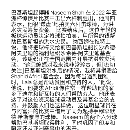
巴基斯坦起搏器 Naseem Shah 在 2022 年亚
洲杯惊悚片比赛中击出六杆制胜出，他周四
表示，他很“谦虚”地拍卖六杆击球棒，为洪
水灾民筹集资金。 比赛结束后，这位年轻的
板球运动员决定将球拍拍卖，用所得的钱帮
助巴基斯坦的洪水灾民。 纳西姆在推特上
说，他将把球棒交给前巴基斯坦船长沙希德·
阿夫里迪的福利组织沙希德·阿夫里迪基金
会，该组织正在全国范围内开展抗洪救灾活
动。 “这只蝙蝠对我来说非常珍贵，但[密切
关注]巴基斯坦洪水后的情况，我将其捐赠给
Shahid Afridi 基金会，因为每当遇到困难
时，Lala 总是帮助贫困和应得的人，”他说。
他说，他要求 Afridi 像往常一样帮助他的家
乡下迪尔和斯瓦特的人们帮助穷人。他还表
达了对这位资深板球运动员及其基金会的支
持，并鼓励人们也这样做。 这位明星球员在
与阿富汗的比赛中借用了同为起搏手穆罕默
德·哈斯奈恩的球棒。 Naseem 的两个六分球
帮助巴基斯坦取得胜利，同时巩固了印度和
阿富汗从亚洲赛事中的离开。