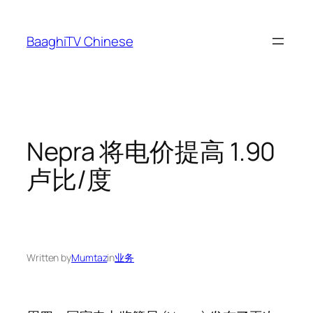
Skip
to
BaaghiTV Chinese
content
Nepra 将电价提高 1.90
卢比/度
Written by
Mumtaz
in
业务