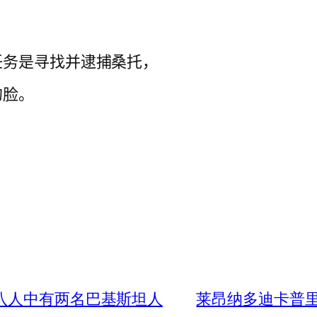
任务是寻找并逮捕桑托，
的脸。
，八人中有两名巴基斯坦人
莱昂纳多迪卡普