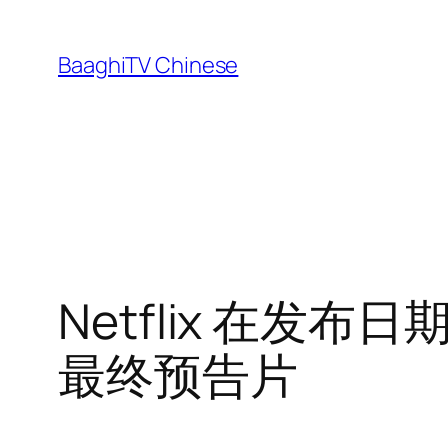
Skip
to
BaaghiTV Chinese
content
Netflix 在发
最终预告片