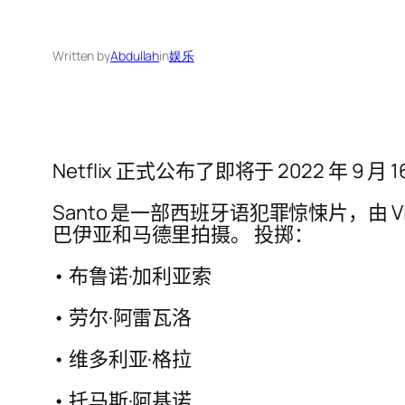
Written by
Abdullah
in
娱乐
Netflix 正式公布了即将于 2022 年 9
Santo 是一部西班牙语犯罪惊悚片，由 V
巴伊亚和马德里拍摄。 投掷：
• 布鲁诺·加利亚索
• 劳尔·阿雷瓦洛
• 维多利亚·格拉
• 托马斯·阿基诺