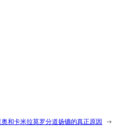
里奥和卡米拉莫罗分道扬镳的真正原因
→