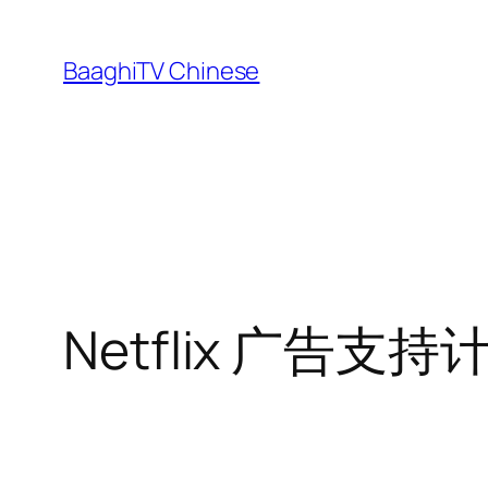
Skip
to
BaaghiTV Chinese
content
Netflix 广告支