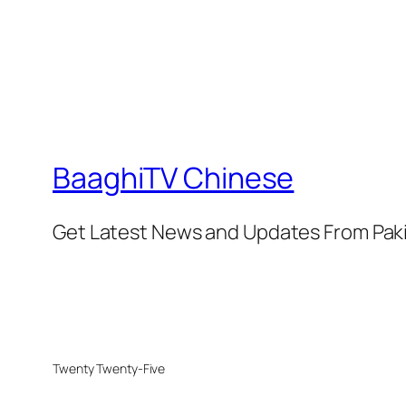
BaaghiTV Chinese
Get Latest News and Updates From Pak
Twenty Twenty-Five