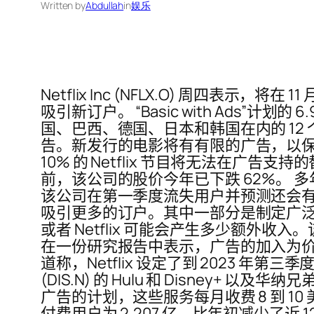
Written by
Abdullah
in
娱乐
Netflix Inc (NFLX.O) 周四
吸引新订户。 “Basic with Ads”计划
国、巴西、德国、日本和韩国在内的 12 
告。新发行的电影将有有限的广告，以保持电影体
10% 的 Netflix 节目将无法在广告支持
前，该公司的股价今年已下跌 62%。 多
该公司在第一季度流失用户并预测还会有更多
吸引更多的订户。其中一部分是制定广泛
或者 Netflix 可能会产生多少额外收入。该
在一份研究报告中表示，广告的加入为价
道称，Netflix 设定了到 2023 
(DIS.N) 的 Hulu 和 Disney+
广告的计划，这些服务每月收费 8 到 10 
付费用户为 2.207 亿，比年初减少了近 12