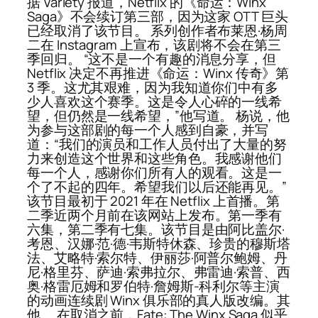
据 Variety 报道，Netflix 的《命运：Winx
Saga》不会续订第三部，因为这家 OTT 巨头
已经取消了该节目。 系列创作者布莱恩·杨周
二在 Instagram 上宣布，该剧将不会在第三
季回归。 “这不是一个有趣的消息分享，但
Netflix 决定不再推进《命运：Winx 传奇》第
3 季。这尤其艰难，因为我知道你们中有多
少人喜欢这个赛季。这是令人心碎的一线希
望，但仍然是一线希望，”他写道。 杨说，他
为参与这部剧的每一个人感到自豪，并写
道：“我们的演员和工作人员付出了大量的努
力来创造这个世界和这些角色。我感谢他们
每一个人，感谢你们所有人的观看。这是一
个了不起的四年。希望我们以后还能再见。”
该节目最初于 2021 年在 Netflix 上首播。第
二季近两个月前在该网站上发布。第一季有
六集，第二季有七集。该节目是由阿比盖尔·
考恩、汉娜·范·德·韦斯特休森、珍贵的穆斯塔
法、艾略特·索尔特、伊丽莎·阿普尔鲍姆、丹
尼·格里芬、萨迪·索弗拉尔、弗雷迪·索普、西
奥·格雷厄姆和罗伯特·詹姆斯-科利尔等主演
的动画连续剧 Winx 俱乐部的真人版改编。其
他。 在取消之前，Fate: The Winx Saga 似乎