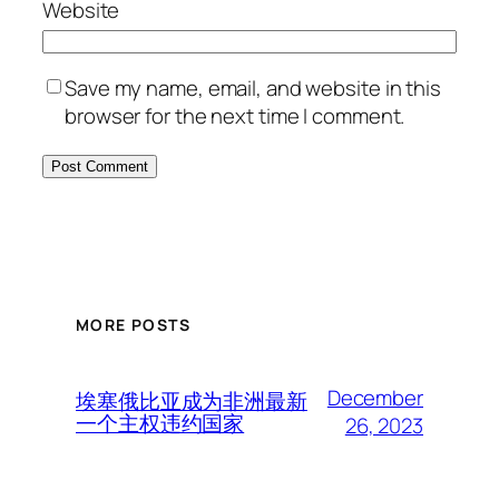
Website
Save my name, email, and website in this
browser for the next time I comment.
MORE POSTS
December
埃塞俄比亚成为非洲最新
一个主权违约国家
26, 2023