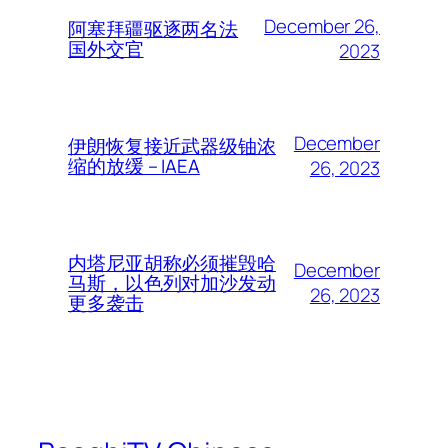
December 26,
阿塞拜疆驱逐两名法
国外交官
2023
December
伊朗恢复接近武器级铀浓
缩的放缓 – IAEA
26, 2023
内塔尼亚胡称必须摧毁哈
December
马斯，以色列对加沙发动
26, 2023
更多袭击