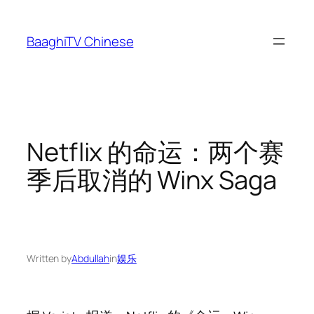
Skip
to
BaaghiTV Chinese
content
Netflix 的命运：两个赛
季后取消的 Winx Saga
Written by
Abdullah
in
娱乐