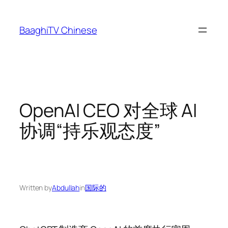
Skip
to
BaaghiTV Chinese
content
OpenAI CEO 对全球 AI
协调“持乐观态度”
Written by
Abdullah
in
国际的