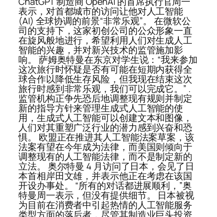
ChatGPT 制造商 OpenAI 的首席执行官周一
表示，对首都城市的访问让他对人工智能
(AI) 全球协调的前景“非常乐观”。 在微软公
司的支持下，这家初创公司的公众形象一直
在旋风般地进行，希望利用人们对生成人工
智能的兴趣，并对新兴技术的监管施加影
响。 萨姆奥特曼在东京对学生说：“我来参加
这次旅行时怀疑是否有可能在短期内获得全
球合作以降低生存风险，但我现在结束这次
旅行时感到非常乐观，我们可以完成它。” .
监管机构正争先恐后地调整现有规则并制定
新的指导方针来管理生成式人工智能的使
用，生成式人工智能可以创建文本和图像，
人们对其重塑广泛行业的潜力感到兴奋和恐
惧。 欧盟正在推进其人工智能法案草案，该
法案有望在今年成为法律，而美国则倾向于
调整现有的人工智能法律，而不是制定新的
立法。 奥尔特曼 4 月访问了日本，会见了日
本首相岸田文雄，并表示他正在考虑在该国
开设办事处。 “所有的对话都进展顺利，”奥
特曼周一表示，但没有提供细节。 日本被视
为目前在消费者中引起热情的人工智能服务
类型方面的落后者，尽管其制造业巨头投资