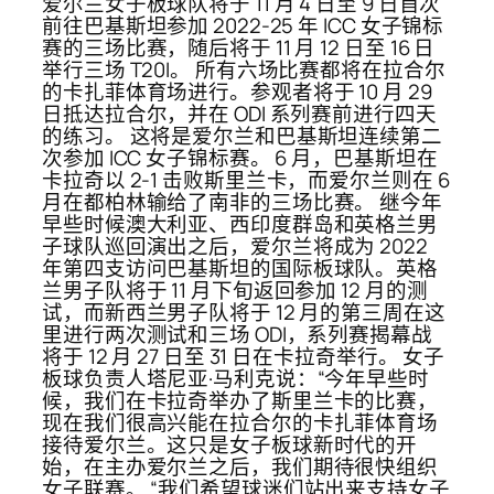
爱尔兰女子板球队将于 11 月 4 日至 9 日首次
前往巴基斯坦参加 2022-25 年 ICC 女子锦标
赛的三场比赛，随后将于 11 月 12 日至 16 日
举行三场 T20I。 所有六场比赛都将在拉合尔
的卡扎菲体育场进行。参观者将于 10 月 29
日抵达拉合尔，并在 ODI 系列赛前进行四天
的练习。 这将是爱尔兰和巴基斯坦连续第二
次参加 ICC 女子锦标赛。 6 月，巴基斯坦在
卡拉奇以 2-1 击败斯里兰卡，而爱尔兰则在 6
月在都柏林输给了南非的三场比赛。 继今年
早些时候澳大利亚、西印度群岛和英格兰男
子球队巡回演出之后，爱尔兰将成为 2022
年第四支访问巴基斯坦的国际板球队。英格
兰男子队将于 11 月下旬返回参加 12 月的测
试，而新西兰男子队将于 12 月的第三周在这
里进行两次测试和三场 ODI，系列赛揭幕战
将于 12 月 27 日至 31 日在卡拉奇举行。 女子
板球负责人塔尼亚·马利克说：“今年早些时
候，我们在卡拉奇举办了斯里兰卡的比赛，
现在我们很高兴能在拉合尔的卡扎菲体育场
接待爱尔兰。这只是女子板球新时代的开
始，在主办爱尔兰之后，我们期待很快组织
女子联赛。 “我们希望球迷们站出来支持女子