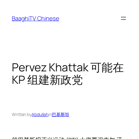
Skip
to
BaaghiTV Chinese
content
Pervez Khattak 可能在
KP 组建新政党
Written by
Abdullah
in
巴基斯坦