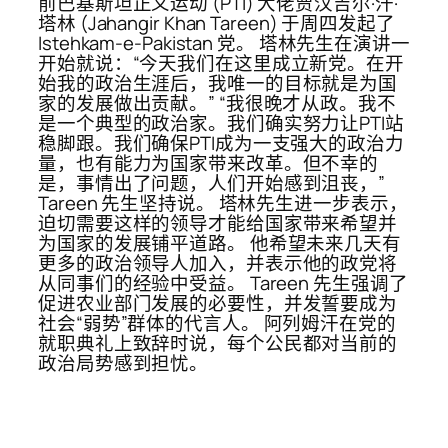
前巴基斯坦正义运动 (PTI) 大佬贾汉吉尔·汗·
塔林 (Jahangir Khan Tareen) 于周四发起了
Istehkam-e-Pakistan 党。 塔林先生在演讲一
开始就说：“今天我们在这里成立新党。在开
始我的政治生涯后，我唯一的目标就是为国
家的发展做出贡献。” “我很晚才从政。我不
是一个典型的政治家。我们确实努力让PTI站
稳脚跟。我们确保PTI成为一支强大的政治力
量，也有能力为国家带来改革。但不幸的
是，事情出了问题，人们开始感到沮丧，”
Tareen 先生坚持说。 塔林先生进一步表示，
迫切需要这样的领导才能给国家带来希望并
为国家的发展铺平道路。 他希望未来几天有
更多的政治领导人加入，并表示他的政党将
从同事们的经验中受益。 Tareen 先生强调了
促进农业部门发展的必要性，并发誓要成为
社会“弱势”群体的代言人。 阿列姆汗在党的
就职典礼上致辞时说，每个公民都对当前的
政治局势感到担忧。