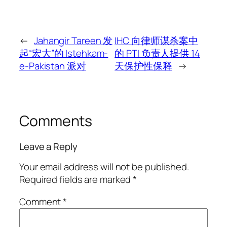
←
Jahangir Tareen 发
IHC 向律师谋杀案中
起“宏大”的 Istehkam-
的 PTI 负责人提供 14
e-Pakistan 派对
天保护性保释
→
Comments
Leave a Reply
Your email address will not be published.
Required fields are marked
*
Comment
*