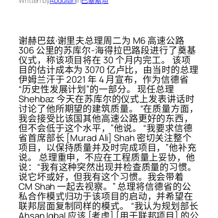
Written by
Abdullah
in
巴基斯坦
谢赫巴兹·谢里夫总理周二为 M6 高速公路
306 公里的苏库尔-海得拉巴路段进行了奠基
仪式，称该项目将在 30 个月内完工。 该项
目的估计成本为 3070 亿卢比，由当时的总理
伊姆兰汗于 2021 年 4 月宣布，作为信德省
“历史性发展计划”的一部分。 现任总理
Shehbaz 今天在苏库尔的仪式上发表讲话时
讨论了他所期望的建筑质量。 “在质量方面，
我会接受比该国其他高速公路更好的东西，
但不会低于这个水平，”他说。 “我要求信德
省首席部长 [Murad Ali] Shah 密切关注整个
项目，以保持质量并及时完成项目，”他补充
说。 总理重申，不应在工程质量上妥协，他
说：“我有这种突然出现并检查质量的习惯。
说它坏或好，但我有这个习惯。我会带着
CM Shah 一起去视察。” 总理将信德省的公
私合作模式归功于该项目的启动，并希望在
联邦层面复制同样的模式。 “我认为规划部长
Ahsan Iqbal 应该 [考虑] [用于联邦项目] 的公