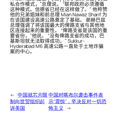
私合作模式，”总理说。 “联邦政府必须遵循
这种模式。信德省已经在这样做了。” 他称赞
他的兄弟姐妹和前总理 Mian Nawaz Sharif 为
在该国建设高速公路奠定了基础。 谢赫巴兹
总理强调了将该国最大的俾路支省与其他地
区连接起来的重要性。 “俾路支省是该国的重
要省份，”他说。 “没有俾路支省的成功，巴
基斯坦就无法取得成功。” Sukkur-
Hyderabad M6 高速公路一直处于土地诈骗
案的中心。
←
中国就芯片限
中国对喀布尔袭击事件表
制向世贸组织起
示“震惊”，坚决反对一切恐
诉美国
怖主义
→