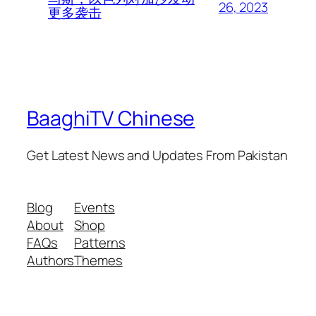
26, 2023
更多袭击
BaaghiTV Chinese
Get Latest News and Updates From Pakistan
Blog
Events
About
Shop
FAQs
Patterns
Authors
Themes