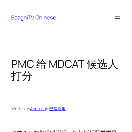
Skip
to
BaaghiTV Chinese
content
PMC 给 MDCAT 候选人
打分
Written by
Abdullah
in
巴基斯坦