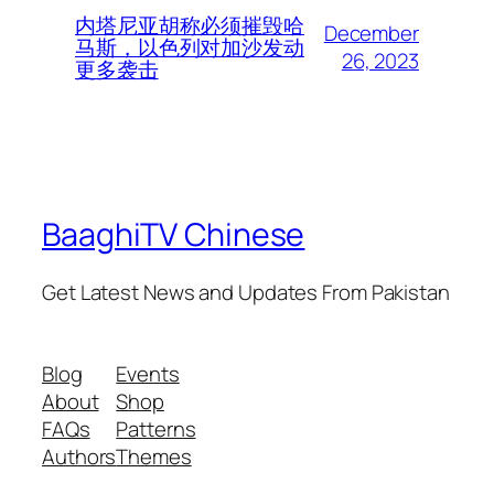
内塔尼亚胡称必须摧毁哈
December
马斯，以色列对加沙发动
26, 2023
更多袭击
BaaghiTV Chinese
Get Latest News and Updates From Pakistan
Blog
Events
About
Shop
FAQs
Patterns
Authors
Themes