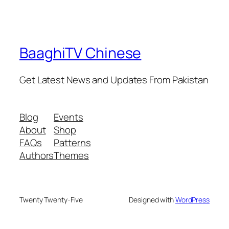
BaaghiTV Chinese
Get Latest News and Updates From Pakistan
Blog
Events
About
Shop
FAQs
Patterns
Authors
Themes
Twenty Twenty-Five
Designed with
WordPress