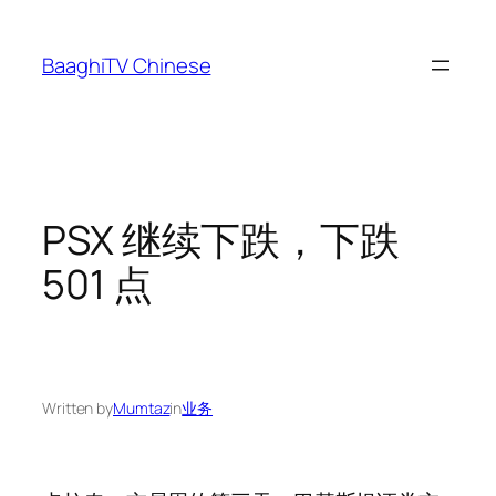
Skip
to
BaaghiTV Chinese
content
PSX 继续下跌，下跌
501 点
Written by
Mumtaz
in
业务