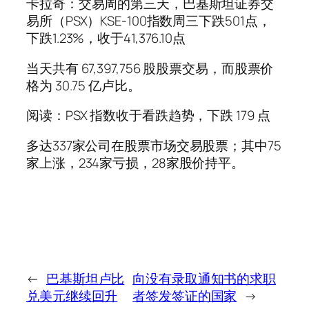
卡拉奇：交易周的第三天，巴基斯坦证券交
易所（PSX）KSE-100指数周三下跌501点，
下跌1.23%，收于41,376.10点
当天共有 67,397,756 股股票交易，而股票价
格为 30.75 亿卢比。
阅读：PSX 指数收于看跌趋势，下跌 179 点
多达337家公司在股票市场交易股票；其中75
家上涨，234家亏损，28家股价持平。
←
巴基斯坦卢比
向没有录取通知书的求职
兑美元继续回升
者签发签证的国家
→