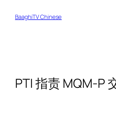
Skip
to
BaaghiTV Chinese
content
PTI 指责 MQM