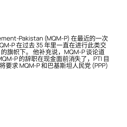
ovement-Pakistan (MQM-P) 在最近的一次
，MQM-P 在过去 35 年里一直在进行此类交
（PSP）的旗帜下。 他补充说，MQM-P 谈论道
M-P 的辞职在现金面前消失了，PTI 目
MQM-P 和巴基斯坦人民党 (PPP)