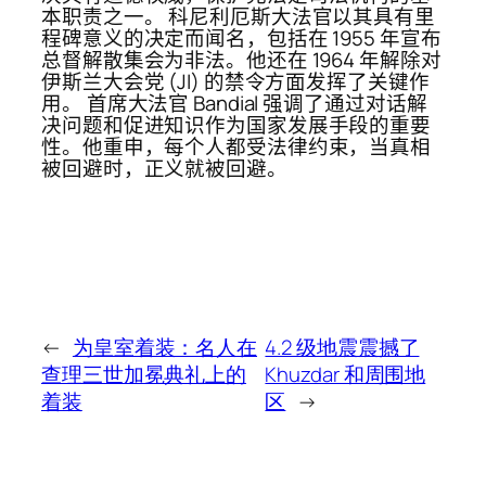
本职责之一。 科尼利厄斯大法官以其具有里
程碑意义的决定而闻名，包括在 1955 年宣布
总督解散集会为非法。他还在 1964 年解除对
伊斯兰大会党 (JI) 的禁令方面发挥了关键作
用。 首席大法官 Bandial 强调了通过对话解
决问题和促进知识作为国家发展手段的重要
性。他重申，每个人都受法律约束，当真相
被回避时，正义就被回避。
←
为皇室着装：名人在
4.2 级地震震撼了
查理三世加冕典礼上的
Khuzdar 和周围地
着装
区
→