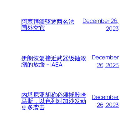
December 26,
阿塞拜疆驱逐两名法
国外交官
2023
December
伊朗恢复接近武器级铀浓
缩的放缓 – IAEA
26, 2023
内塔尼亚胡称必须摧毁哈
December
马斯，以色列对加沙发动
26, 2023
更多袭击