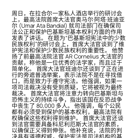
周日，在拉合尔一家私人酒店举行的研讨会
上，最高法院首席大法官奥马尔·阿塔·班迪亚
尔 (Umar Ata Bandial) 就司法部门在确保司
法公正和保护巴基斯坦基本权利方面的作用
发表了讲话。 在题为“巴基斯坦宪法中的少数
民族权利”的研讨会上，首席大法官谈到了维
护宪法和保护少数民族权利的重要性。 他赞
扬了前最高法院法官 AR Cornelius 大法官的
贡献，称他是一位优秀的法学家，而且过于
简单化。 首席大法官班迪尔还谈到了正在进
行的旁遮普选举案，表示法院不是在寻找借
口，而是致力于遵守宪法。他强调，如果一
项司法裁决没有受到质疑，它将被视为最终
裁决。 首席大法官将注意力转向巴基斯坦与
恐怖主义的持续斗争，指出该国在反恐战争
中丧生了 80,000 多人。 他强调，每个公民
都有必须受到保护的基本权利，最高法院有
权确保这些权利得到维护。 首席大法官还谈
到法官需要具备科尼利厄斯大法官的素质，
以确保正义得到伸张。他补充说，法院的判
决具有道德权威，保护宪法是司法机构的基