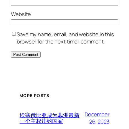
Website
Save my name, email, and website in this
browser for the next time I comment.
MORE POSTS
December
埃塞俄比亚成为非洲最新
一个主权违约国家
26, 2023