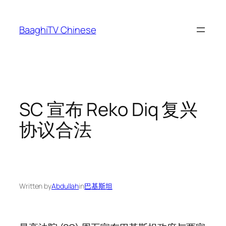
Skip
to
BaaghiTV Chinese
content
SC 宣布 Reko Diq 复兴
协议合法
Written by
Abdullah
in
巴基斯坦