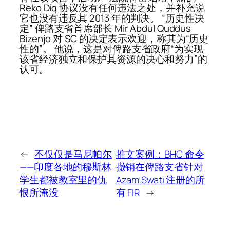
Reko Diq 协议没有任何违法之处，并补充说
它也没有违反其 2013 年的判决。 “历史性决
定” 俾路支省首席部长 Mir Abdul Quddus
Bizenjo 对 SC 的决定表示欢迎，称其为“历史
性的”。 他说，这是对俾路支省政府“为实现
该省经济独立和保护其资源的决心和努力”的
认可。
←
不仅仅是马尼帕尔
推文案例：BHC 命令
——印度各地的穆斯林
撤销在俾路支省针对
学生都被教室里的仇
Azam Swati 注册的所
恨所淹没
有 FIR
→