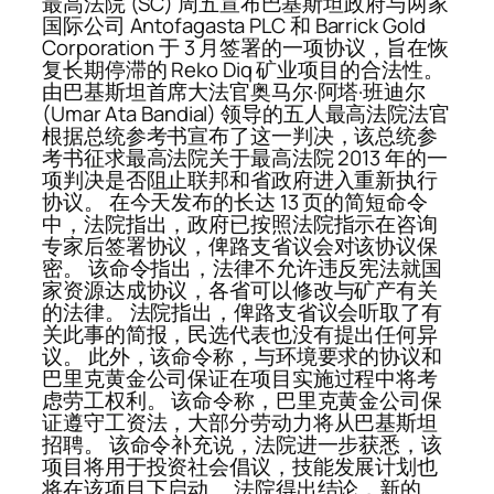
最高法院 (SC) 周五宣布巴基斯坦政府与两家
国际公司 Antofagasta PLC 和 Barrick Gold
Corporation 于 3 月签署的一项协议，旨在恢
复长期停滞的 Reko Diq 矿业项目的合法性。
由巴基斯坦首席大法官奥马尔·阿塔·班迪尔
(Umar Ata Bandial) 领导的五人最高法院法官
根据总统参考书宣布了这一判决，该总统参
考书征求最高法院关于最高法院 2013 年的一
项判决是否阻止联邦和省政府进入重新执行
协议。 在今天发布的长达 13 页的简短命令
中，法院指出，政府已按照法院指示在咨询
专家后签署协议，俾路支省议会对该协议保
密。 该命令指出，法律不允许违反宪法就国
家资源达成协议，各省可以修改与矿产有关
的法律。 法院指出，俾路支省议会听取了有
关此事的简报，民选代表也没有提出任何异
议。 此外，该命令称，与环境要求的协议和
巴里克黄金公司保证在项目实施过程中将考
虑劳工权利。 该命令称，巴里克黄金公司保
证遵守工资法，大部分劳动力将从巴基斯坦
招聘。 该命令补充说，法院进一步获悉，该
项目将用于投资社会倡议，技能发展计划也
将在该项目下启动。 法院得出结论，新的