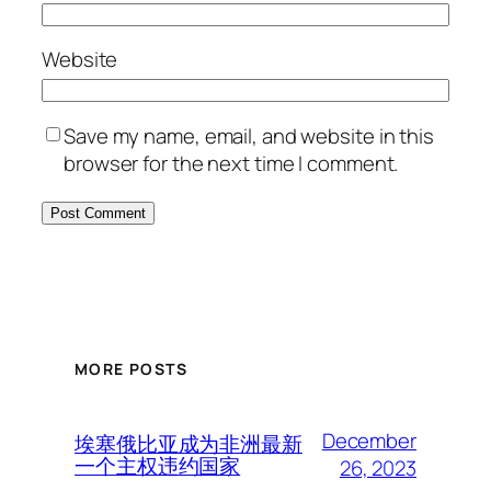
Website
Save my name, email, and website in this
browser for the next time I comment.
MORE POSTS
December
埃塞俄比亚成为非洲最新
一个主权违约国家
26, 2023