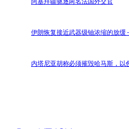
阿塞拜疆驱逐两名法国外交官
伊朗恢复接近武器级铀浓缩的放缓 – 
内塔尼亚胡称必须摧毁哈马斯，以