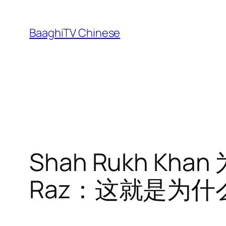
Skip
to
BaaghiTV Chinese
content
Shah Rukh Khan
Raz：这就是为什