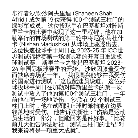
步行者沙欣·沙阿夫里迪 (Shaheen Shah
Afridi) 成为第 19 位获得 100 个测试三柱门的
绿衫军成员。 这位投球手在巴基斯坦对阵斯
里兰卡的比赛中实现了这一里程碑，他在加
勒举行的首场测试的第二轮中将尼尚·马杜什
卡 (Nishan Madushka) 从球场上驱逐出去。
这位快速投球手于周日在 2023-25 年 ICC 世
界测试锦标赛第一场测试赛的开幕日重返板
球测试赛。 斯里兰卡之旅是巴基斯坦 2023-
24 年国际板球赛季的开始。 沙欣因膝盖受伤
而缺席赛场近一年。 “我很高兴能够在我受伤
的国家进行测试，”这位配速员说道。 这位好
球投球手周日在加勒对阵斯里兰卡的第一次
测试中攻入了他的第100个测试三柱门，一年
前他在同一场地受伤。 沙欣在 99 个测试三
柱门上时，他在试图阻止球时笨拙地在边界
线落地时受伤。 他告诉法新社：“伤病是运动
员生活的一部分，但能回来是件好事。” 比赛
前几天他告诉法新社，测试三柱门的世纪“对
我来说将是一项重大成就”。