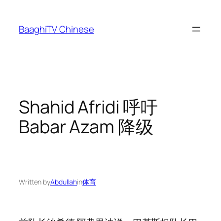
Skip
to
BaaghiTV Chinese
content
Shahid Afridi 呼吁
Babar Azam 降级
Written by
Abdullah
in
体育