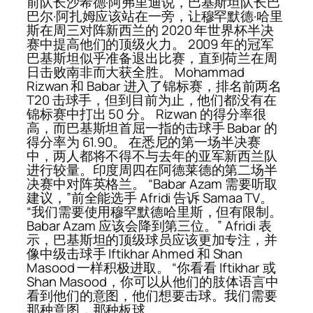
前队长沙希德·阿弗里迪说，巴基斯坦队长巴
巴尔·阿扎姆应该站在一旁，让穆罕默德·哈里
斯在周三对阵新西兰的 2020 年世界杯半决
赛中提高他们的顶级火力。 2009 年的冠军
巴基斯坦似乎准备退出比赛，直到荷兰在周
日击败南非而大获全胜。 Mohammad
Rizwan 和 Babar 进入了锦标赛，排名前两名
T20 击球手，但到目前为止，他们都没有在
锦标赛中打出 50 分。 Rizwan 的得分率很
高，而巴基斯坦首屈一指的击球手 Babar 的
得分率为 61.90。 在悉尼的第一场半决赛
中，两人都将不得不与去年的亚军新西兰队
进行较量。印度周四在阿德莱德的第二场半
决赛中对阵英格兰。 “Babar Azam 需要听取
建议，”前全能选手 Afridi 告诉 Samaa TV。
“我们需要使用穆罕默德哈里斯，但有限制。
Babar Azam 应该会降到第三位。” Afridi 表
示，巴基斯坦的顶级球员应该更加专注，并
像中级击球手 Iftikhar Ahmed 和 Shan
Masood 一样积极进取。 “你看看 Iftikhar 或
Shan Masood，你可以从他们的肢体语言中
看到他们的意图，他们想要击球。我们需要
那种意图，那种板球。