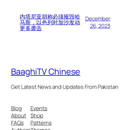
内塔尼亚胡称必须摧毁哈
December
马斯，以色列对加沙发动
26, 2023
更多袭击
BaaghiTV Chinese
Get Latest News and Updates From Pakistan
Blog
Events
About
Shop
FAQs
Patterns
Authors
Themes