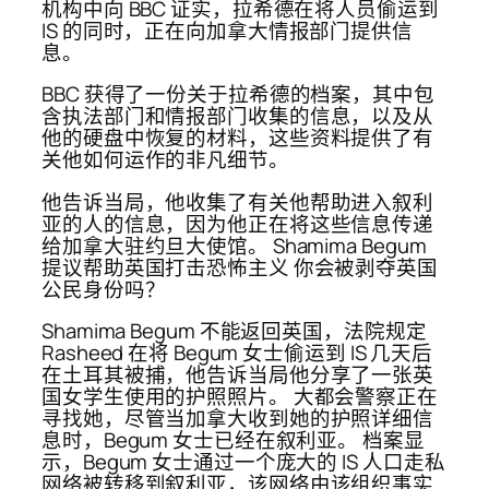
机构中向 BBC 证实，拉希德在将人员偷运到
IS 的同时，正在向加拿大情报部门提供信
息。
BBC 获得了一份关于拉希德的档案，其中包
含执法部门和情报部门收集的信息，以及从
他的硬盘中恢复的材料，这些资料提供了有
关他如何运作的非凡细节。
他告诉当局，他收集了有关他帮助进入叙利
亚的人的信息，因为他正在将这些信息传递
给加拿大驻约旦大使馆。 Shamima Begum
提议帮助英国打击恐怖主义 你会被剥夺英国
公民身份吗？
Shamima Begum 不能返回英国，法院规定
Rasheed 在将 Begum 女士偷运到 IS 几天后
在土耳其被捕，他告诉当局他分享了一张英
国女学生使用的护照照片。 大都会警察正在
寻找她，尽管当加拿大收到她的护照详细信
息时，Begum 女士已经在叙利亚。 档案显
示，Begum 女士通过一个庞大的 IS 人口走私
网络被转移到叙利亚，该网络由该组织事实