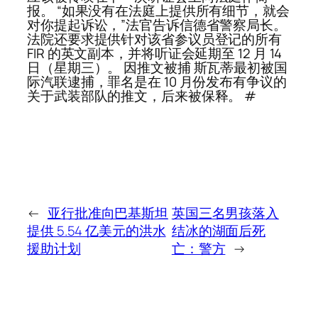
报。 “如果没有在法庭上提供所有细节，就会
对你提起诉讼，”法官告诉信德省警察局长。
法院还要求提供针对该省参议员登记的所有
FIR 的英文副本，并将听证会延期至 12 月 14
日（星期三）。 因推文被捕 斯瓦蒂最初被国
际汽联逮捕，罪名是在 10 月份发布有争议的
关于武装部队的推文，后来被保释。 #
←
亚行批准向巴基斯坦
英国三名男孩落入
提供 5.54 亿美元的洪水
结冰的湖面后死
援助计划
亡：警方
→