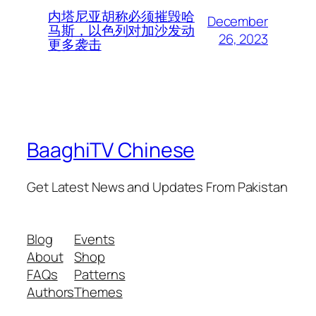
内塔尼亚胡称必须摧毁哈
December
马斯，以色列对加沙发动
26, 2023
更多袭击
BaaghiTV Chinese
Get Latest News and Updates From Pakistan
Blog
Events
About
Shop
FAQs
Patterns
Authors
Themes