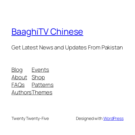
BaaghiTV Chinese
Get Latest News and Updates From Pakistan
Blog
Events
About
Shop
FAQs
Patterns
Authors
Themes
Twenty Twenty-Five
Designed with
WordPress