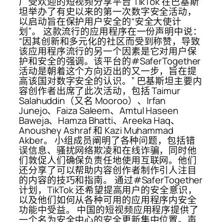
广受欢迎的短视频分享平台 TikTok 在巴基斯
坦举办了有史以来的第一次数字安全活动，
以启动旨在保护用户安全的“安全大使计
划”。 这款流行的应用程序在一份声明中说：
“因其创新和多元化的社区而受到称赞，导致
该应用程序流行的另一个因素是它对用户保
护和安全的强调。该平台的#SaferTogether
活动是朝着这个方向迈出的又一步，旨在提
高该国对数字安全的认识。” 巴基斯坦主要内
容创作者出席了此次活动，包括 Taimur
Salahuddin（又名 Mooroo）、Irfan
Junejo、Faiza Saleem、Amtul Haseen
Baweja、Hamza Bhatti、Areeka Haq、
Anoushey Ashraf 和 Kazi Muhammad
Akber。 小组成员阐明了各种问题，包括错
误信息、骚扰网络欺凌和在线诈骗，同时他
们敦促人们确保负责任地使用互联网。他们
还分享了可以帮助内容创作者制作引人注目
的内容的技巧和指南。 通过#SaferTogether
计划，TikTok 还希望提高用户的安全意识，
以及他们如何从各种可用的应用程序内安全
功能中受益。 中国的短视频应用程序提供了
一个名为安全中心的安全更新集中位置。声