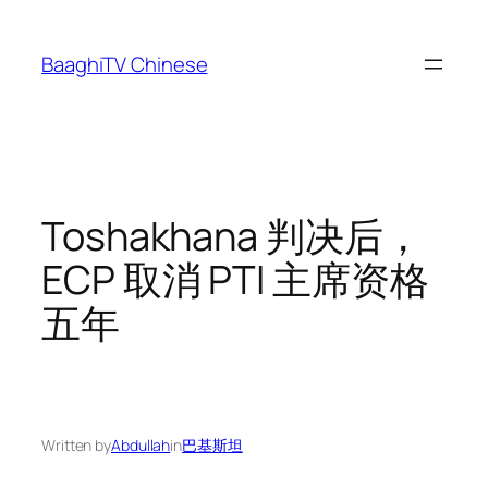
Skip
to
BaaghiTV Chinese
content
Toshakhana 判决后，
ECP 取消 PTI 主席资格
五年
Written by
Abdullah
in
巴基斯坦