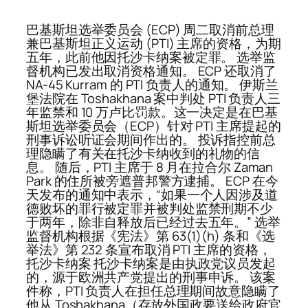
巴基斯坦选举委员会 (ECP) 周二取消前总理
兼巴基斯坦正义运动 (PTI) 主席的资格，为期
五年，此前他因托沙卡纳案被定罪。 选举监
督机构已发出取消资格通知。 ECP 还取消了
NA-45 Kurram 的 PTI 负责人的通知。 伊斯兰
堡法院在 Toshakhana 案中判处 PTI 负责人三
年监禁和 10 万卢比罚款。这一决定是在巴基
斯坦选举委员会（ECP）针对 PTI 主席提起的
刑事诉讼听证会期间作出的。 投诉指控前总
理隐瞒了有关在托沙卡纳收到的礼物的信
息。 随后，PTI 主席于 8 月在拉合尔 Zaman
Park 的住所被旁遮普邦警方逮捕。 ECP 在今
天发布的通知中表示，“如果一个人因涉及道
德败坏的罪行被定罪并被判处监禁刑期不少
于两年，除非自释放后已经过去五年。” 选举
监督机构根据《宪法》第 63(1)(h) 条和《选
举法》第 232 条宣布取消 PTI 主席的资格，
托沙卡纳案 托沙卡纳案是由执政党议员发起
的，源于欧洲共产党提出的刑事申诉。 该案
件称，PTI 负责人在担任总理期间故意隐瞒了
他从 Toshakhana（存放外国政要送给政府官