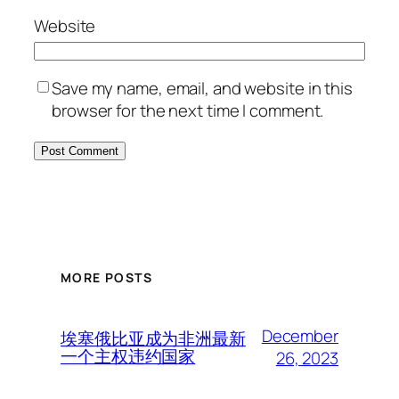
Website
Save my name, email, and website in this
browser for the next time I comment.
MORE POSTS
December
埃塞俄比亚成为非洲最新
一个主权违约国家
26, 2023