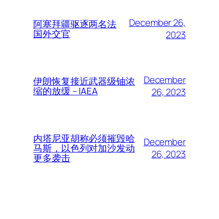
December 26,
阿塞拜疆驱逐两名法
国外交官
2023
December
伊朗恢复接近武器级铀浓
缩的放缓 – IAEA
26, 2023
内塔尼亚胡称必须摧毁哈
December
马斯，以色列对加沙发动
26, 2023
更多袭击