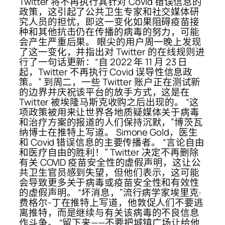
Twitter 将不再执行其针对 Covid 错误信息的
政策，这引起了公共卫生专家和社交媒体研
究人员的担忧，即这一变化如果阻碍疫苗接
种和其他抗击仍在传播的病毒的努力，可能
会产生严重后果。 眼尖的用户周一晚上发现
了这一变化，并指出对 Twitter 的在线规则进
行了一句话更新：“自 2022 年 11 月 23 日
起，Twitter 不再执行 Covid 误导性信息政
策。” 到周二，一些 Twitter 账户正在测试新
的边界并庆祝该平台的放手方式，这是在
Twitter 被埃隆马斯克收购之后出现的。 “这
项政策被用来让世界各地质疑媒体关于病毒
和治疗方案的报道的人们保持沉默，”博茨瓦
纳博士在推特上写道。 Simone Gold，医生
和 Covid 错误信息的主要传播者。 “言论自由
和医疗自由的胜利！” Twitter 决定不再删除
有关 COVID 疫苗安全性的虚假声明，这让公
共卫生官员感到失望，但他们表示，这可能
会导致更多关于病毒或疫苗安全性和有效性
的虚假声明。 “坏消息，”流行病学家埃里克·
费格尔-丁在推特上写道，他敦促人们不要逃
离推特，而是继续与有关该病毒的不良信息
作斗争。 “留下来——不要把城镇广场让给他