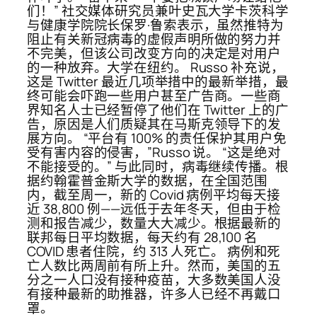
们！” 社交媒体研究员兼叶史瓦大学卡茨科学
与健康学院院长保罗·鲁索表示，虽然推特为
阻止有关新冠病毒的虚假声明所做的努力并
不完美，但该公司改变方向的决定是对用户
的一种放弃。大学在纽约。 Russo 补充说，
这是 Twitter 最近几项举措中的最新举措，最
终可能会吓跑一些用户甚至广告商。一些商
界知名人士已经暂停了他们在 Twitter 上的广
告，原因是人们质疑其在马斯克领导下的发
展方向。 “平台有 100% 的责任保护其用户免
受有害内容的侵害，”Russo 说。 “这是绝对
不能接受的。” 与此同时，病毒继续传播。根
据约翰霍普金斯大学的数据，在全国范围
内，截至周一，新的 Covid 病例平均每天接
近 38,800 例——远低于去年冬天，但由于检
测和报告减少，数量大大减少。根据最新的
联邦每日平均数据，每天约有 28,100 名
COVID 患者住院，约 313 人死亡。 病例和死
亡人数比两周前有所上升。然而，美国的五
分之一人口没有接种疫苗，大多数美国人没
有接种最新的助推器，许多人已经不再戴口
罩。