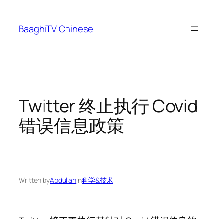
Skip
to
BaaghiTV Chinese
content
Twitter 终止执行 Covid
错误信息政策
Written by
Abdullah
in
科学&技术