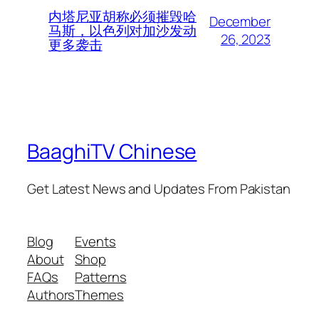
内塔尼亚胡称必须摧毁哈
December
马斯，以色列对加沙发动
26, 2023
更多袭击
BaaghiTV Chinese
Get Latest News and Updates From Pakistan
Blog
Events
About
Shop
FAQs
Patterns
Authors
Themes