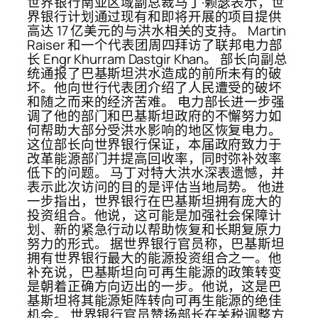
世界银行南亚区域副总裁马丁·赖瑟表示，世
界银行计划通过现有和即将开展的项目提供
高达 17 亿美元的与洪水相关的支持。 Martin
Raiser 和一个代表团周四拜访了联邦电力部
长 Engr Khurram Dastgir Khan。 部长向副总
统通报了巴基斯坦洪水造成的前所未有的破
坏。他向世行代表团介绍了人民遭受的破坏
和随之而来的经济苦难。 电力部长进一步强
调了他的部门和巴基斯坦政府的不懈努力如
何帮助大部分受洪水影响的地区恢复电力。
这位部长向世界银行保证，本届政府致力于
改革能源部门并提高回收率，同时弥补效率
低下的问题。 马丁对特大洪水深表遗憾，并
表示此次访问的目的是评估当地局势。 他进
一步指出，世界银行在巴基斯坦拥有庞大的
投资组合。他说，这可能是加强社会保障计
划、新的紧急行动以帮助恢复和长期复原力
努力的形式。 据世界银行官员称，巴基斯坦
拥有世界银行最大的能源投资组合之一。他
补充说，巴基斯坦向可再生能源的政策转变
是朝着正确方向迈出的一步。他说，这是巴
基斯坦将其能源矩阵转向可再生能源的绝佳
机会。 世界银行官员赞扬部长在关税调整方