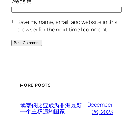
Website
Save my name, email, and website in this
browser for the next time I comment.
MORE POSTS
December
埃塞俄比亚成为非洲最新
一个主权违约国家
26, 2023