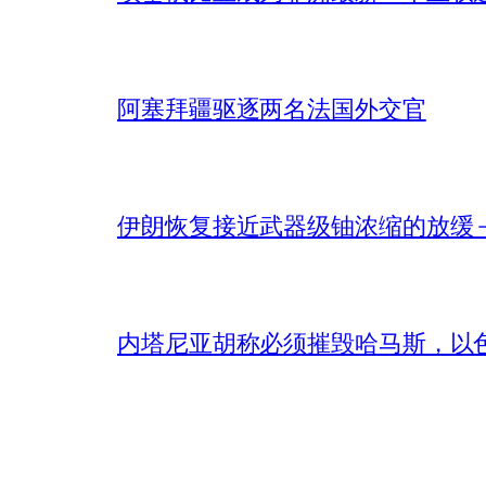
阿塞拜疆驱逐两名法国外交官
伊朗恢复接近武器级铀浓缩的放缓 – 
内塔尼亚胡称必须摧毁哈马斯，以