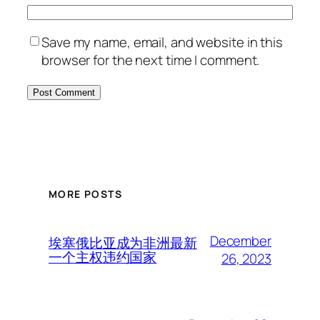
Save my name, email, and website in this
browser for the next time I comment.
MORE POSTS
December
埃塞俄比亚成为非洲最新
一个主权违约国家
26, 2023