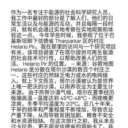
作为一名专注于能源的社会科学研究人员，
我工作中最好的部分是了解人们、他们的日
常生活以及与能源的互动，并且每隔一段时
间，就有机会通过实地考察在实地观察和体
验这一点。 今年早些时候，我参观了位于巴
基斯坦脚下信德省 Tharparkar 区的村庄
Helario Pir。我在那里的访问与一个研究项目
有关，该项目调查了在塔尔提供可再生能源
的社会技术可行性，以帮助改善人们的生
活。 Helario Pir 的位置。 — 来源：谷歌地图
Helario 是分散在塔尔沙漠的数百个村庄之
一，这些村庄仍然缺乏电力或水的电网接
入。就上下文而言，塔尔沙漠被认为是世界
上唯一肥沃的沙漠，以雨养农业为主要生计
来源。 由于热带沙漠气候，塔尔在夏季经历
极端高温 – 温度达到 45°C-48°C – 而夜晚更
凉爽，冬季平均温度为 20°C。近几十年来，
干旱的频率和严重程度不断增加，导致农业
产量下降，从而导致贫困加剧、粮食不安全
和水资源短缺。 在这次旅行之前，我从未去
过卡拉奇，更不用说信德省的塔帕卡了，非