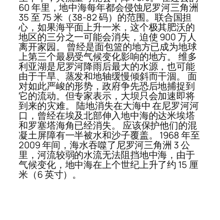
60 年里，地中海每年都会侵蚀尼罗河三角洲
35 至 75 米（38-82 码）的范围。联合国担
心，如果海平面上升一米，这个极其肥沃的
地区的三分之一可能会消失，迫使 900 万人
离开家园。 曾经是面包篮的地方已成为地球
上第三个最易受气候变化影响的地方。 维多
利亚湖是尼罗河降雨后最大的水源，也可能
由于干旱、蒸发和地轴缓慢倾斜而干涸。 面
对如此严峻的形势，政府争先恐后地捕捉到
它的流动。但专家表示，大坝只会加速即将
到来的灾难。 陆地消失在大海中 在尼罗河河
口，曾经在埃及北部伸入地中海的达米埃塔
和罗塞塔海角已经消失。 应该保护他们的混
凝土屏障有一半被水和沙子覆盖。 1968 年至
2009 年间，海水吞噬了尼罗河三角洲 3 公
里，河流较弱的水流无法阻挡地中海，由于
气候变化，地中海在上个世纪上升了约 15 厘
米（6 英寸）。