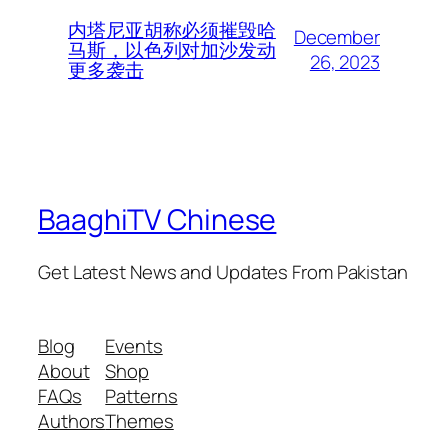
内塔尼亚胡称必须摧毁哈
December
马斯，以色列对加沙发动
26, 2023
更多袭击
BaaghiTV Chinese
Get Latest News and Updates From Pakistan
Blog
Events
About
Shop
FAQs
Patterns
Authors
Themes