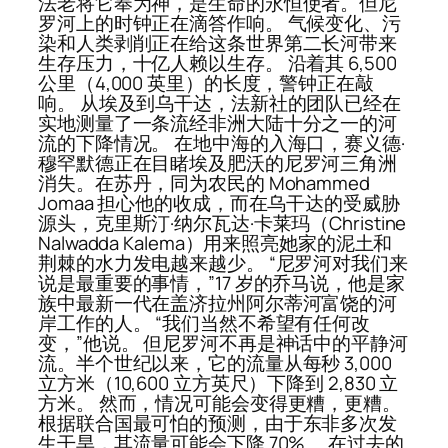
法老将它奉为神，是生命的永恒使者。但尼
罗河上的时钟正在滴答作响。 气候变化、污
染和人类剥削正在给这条世界第二长河带来
生存压力，十亿人赖以生存。 沿着其 6,500
公里（4,000 英里）的长度，警钟正在敲
响。 从埃及到乌干达，法新社的团队已经在
实地测量了一条流经非洲大陆十分之一的河
流的下降情况。 在地中海的入海口，赛义德·
穆罕默德正在目睹埃及肥沃的尼罗河三角洲
消失。在苏丹，同为农民的 Mohammed
Jomaa 担心他的收成，而在乌干达的受威胁
源头，克里斯汀·纳尔瓦达·卡莱玛（Christine
Nalwadda Kalema）用来照亮她家的泥土和
荆棘的水力发电越来越少。 “尼罗河对我们来
说是最重要的事情，”17 岁的乔马说，他是家
族中最新一代在盖济拉州阿尔蒂河富饶的河
岸工作的人。 “我们当然不希望有任何改
变，”他说。 但尼罗河不再是神话中的平静河
流。半个世纪以来，它的流量从每秒 3,000
立方米（10,600 立方英尺）下降到 2,830 立
方米。 然而，情况可能会变得更糟，更糟。
根据联合国最可怕的预测，由于东非多次发
生干旱，其流量可能会下降 70%。 在过去的