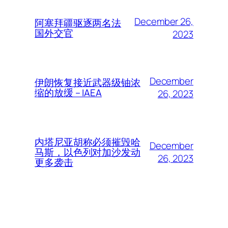
December 26,
阿塞拜疆驱逐两名法
国外交官
2023
December
伊朗恢复接近武器级铀浓
缩的放缓 – IAEA
26, 2023
内塔尼亚胡称必须摧毁哈
December
马斯，以色列对加沙发动
26, 2023
更多袭击