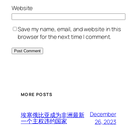
Website
Save my name, email, and website in this
browser for the next time I comment.
MORE POSTS
December
埃塞俄比亚成为非洲最新
一个主权违约国家
26, 2023