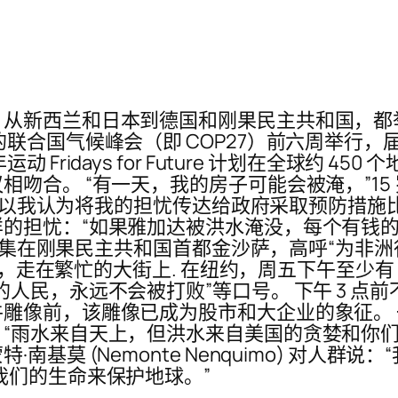
，从新西兰和日本到德国和刚果民主共和国，都
的联合国气候峰会（即 COP27）前六周举行
Fridays for Future 计划在全球约 
吻合。 “有一天，我的房子可能会被淹，”1
，所以我认为将我的担忧传达给政府采取预防措施比上
的担忧：“如果雅加达被洪水淹没，每个有钱
人士聚集在刚果民主共和国首都金沙萨，高呼“为非
标语，走在繁忙的大街上. 在纽约，周五下午至少有
民，永远不会被打败”等口号。 下午 3 点前不久
雕像前，该雕像已成为股市和大企业的象征。
“雨水来自天上，但洪水来自美国的贪婪和你们
基莫 (Nemonte Nenquimo) 对人
我们的生命来保护地球。”