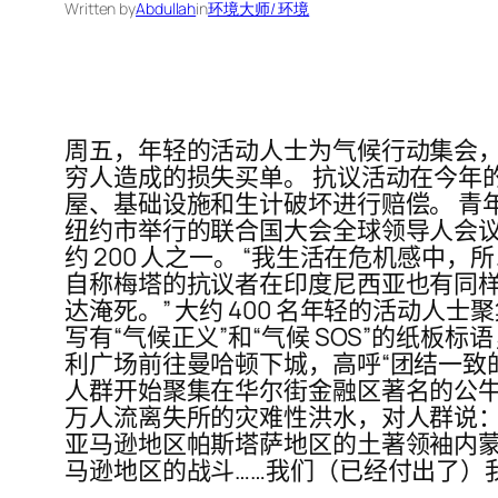
Written by
Abdullah
in
环境大师/ 环境
周五，年轻的活动人士为气候行动集会
穷人造成的损失买单。 抗议活动在今年
屋、基础设施和生计破坏进行赔偿。 青年运动 
纽约市举行的联合国大会全球领导人会议相
约 200 人之一。 “我生活在危机感中
自称梅塔的抗议者在印度尼西亚也有同样
达淹死。” 大约 400 名年轻的活动
写有“气候正义”和“气候 SOS”的纸板
利广场前往曼哈顿下城，高呼“团结一致的人
人群开始聚集在华尔街金融区著名的公牛
万人流离失所的灾难性洪水，对人群说：
亚马逊地区帕斯塔萨地区的土著领袖内蒙特·南
马逊地区的战斗……我们（已经付出了）