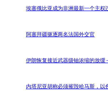
埃塞俄比亚成为非洲最新一个主权
阿塞拜疆驱逐两名法国外交官
伊朗恢复接近武器级铀浓缩的放缓 – 
内塔尼亚胡称必须摧毁哈马斯，以