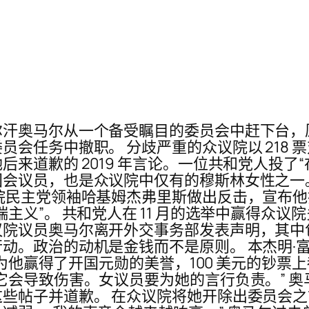
尔汗奥马尔从一个备受瞩目的委员会中赶下台，
任务中撤职。 分歧严重的众议院以 218 票对
来道歉的 2019 年言论。一位共和党人投了“
国会议员，也是众议院中仅有的穆斯林女性之一
院民主党领袖哈基姆杰弗里斯做出反击，宣布
主义”。 共和党人在 11 月的选举中赢得众
议员奥马尔离开外交事务部发表声明，其中包括一
动机是金钱而不是原则。 本杰明·富兰克林 (Benj
名，为他赢得了开国元勋的美誉，100 美元的钞
它会导致伤害。女议员要为她的言行负责。” 
些帖子并道歉。 在众议院将她开除出委员会之