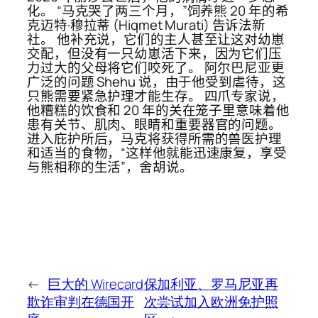
化。 “马克哭了两三个月，”饲养熊 20 年的希
克迈特·穆拉蒂 (Hiqmet Murati) 告诉法新
社。 他补充说，它们的主人甚至让这对幼崽
交配，但没有一只幼崽活下来，因为它们压
力过大的父母将它们咬死了。 阿尔巴尼亚更
广泛的问题 Shehu 说，由于他受到虐待，这
只熊需要紧急护理才能生存。 四爪专家说，
他糟糕的饮食和 20 年的关在笼子里意味着他
患有关节、肌肉、眼睛和重要器官的问题。
进入庇护所后，马克将获得所需的兽医护理
和适当的食物，“这样他就能迅速康复，享受
与熊相称的生活”，舍胡说。
←
巨大的 Wirecard
保加利亚、罗马尼亚再
欺诈审判在德国开
次尝试加入欧洲免护照