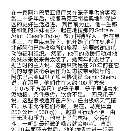
在一家阿尔巴尼亚餐厅关在笼子里供食客观
赏二十多年后，棕熊马克正朝着奥地利保护
区的更好生活迈进。 到目前为止，他一生都
在和他的妹妹丽莎一起在地拉那的 Sofra e
Ariut（Bear’s Table）餐厅招待客人。 但在星
期三，在重度麻醉下，他开始了前往奥地利
北部阿伯巴施收容所的旅程，这要感谢四爪
动物福利组织。 然而，他们的救援行动对他
的妹妹来说来得太晚了。她两年前去世了。
据当时的主人说，这两只熊是在 20 年前在它
们的母亲被枪杀后作为幼崽被带到餐厅的。
阿尔巴尼亚四爪子项目协调员 Sajmir Shehu
说，在那里，他们住在大约 100 平方米
（1,075 平方英尺）的笼子里，笼子里铺着水
泥地板，条件恶劣，饮食不足。 “四只爪子”
说，这些熊被遗弃在户外，任由极端天气摆
布，从未允许它们冬眠。 现在，马克体重
250 公斤（550 磅），超重且行动不便。由
于无聊和压力，他患上了焦虑症，变得好
斗，一听到最轻微的噪音就会咆哮。 直到
2020 年丽莎去世后，他的病情才进一步恶