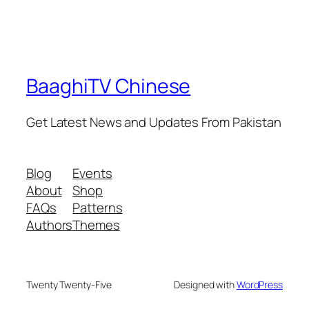
BaaghiTV Chinese
Get Latest News and Updates From Pakistan
Blog
Events
About
Shop
FAQs
Patterns
Authors
Themes
Twenty Twenty-Five
Designed with
WordPress