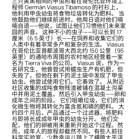
三只黄黑相间的甲虫附着在哥伦比亚环境工
程师 Germán Viasus Tibamoso 的衬衫上，
他利用甲虫幼虫将食物垃圾转化为肥料。 当
他鼓励他们继续前进时，他用日语对他们喃
喃自语——他说，试图让他们习惯他们未来家
园的声音。 这种不小的虫子——可以长到 17
厘米（6.5 英寸）长——在饲养和收集它们的
人类中有着非常多产和复杂的生活。 Viasus
在哥伦比亚首都波哥大西北约 150 公里（95
英里）的通哈市周围的农村地区经营着一家
名为 Tierra Viva 的公司。 Viasus 说，作为一
名研究生，他曾尝试用蠕虫生产有机肥，但
失败了，但他在剩下的泥土袋中发现了甲虫
幼虫。他尝试使用它们。它奏效了。 从附近
社区收集的成吨食物残渣被铺在混凝土沟渠
中并用泥土覆盖。然后引入甲虫幼虫——卵和
成年之间的阶段。 它们咀嚼垃圾，它们的消
化微生物将其转化为富含氮和磷的肥料。 大
约四个月后，产品通过一个过滤器，将肥料
与即将长成成年甲虫的幼虫分开。 他们交
配，他们的卵被用来重新开始这个过程。然
而，成年人的旅程却截然不同。有些人前往
科学实验室。少数幸运儿踏上了横跨太平洋