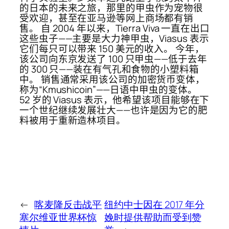
的日本的未来之旅，那里的甲虫作为宠物很
受欢迎，甚至在亚马逊等网上商场都有销
售。 自 2004 年以来，Tierra Viva 一直在出口
这些虫子——主要是大力神甲虫，Viasus 表示
它们每只可以带来 150 美元的收入。 今年，
该公司向东京发送了 100 只甲虫——低于去年
的 300 只——装在有气孔和食物的小塑料箱
中。 销售通常采用该公司的加密货币变体，
称为“Kmushicoin”——日语中甲虫的变体。
52 岁的 Viasus 表示，他希望该项目能够在下
一个世纪继续发展壮大——也许是因为它的肥
料被用于重新造林项目。
←
喀麦隆反击战平
纽约中士因在 2017 年分
塞尔维亚世界杯惊
娩时提供帮助而受到赞