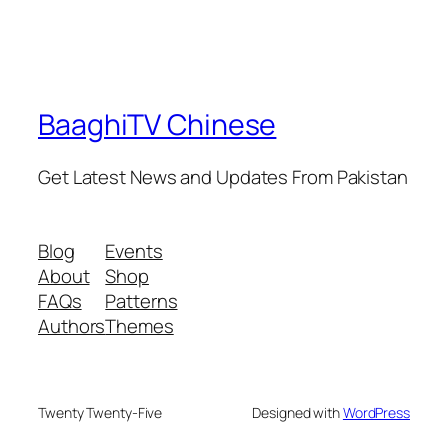
BaaghiTV Chinese
Get Latest News and Updates From Pakistan
Blog
Events
About
Shop
FAQs
Patterns
Authors
Themes
Twenty Twenty-Five
Designed with
WordPress