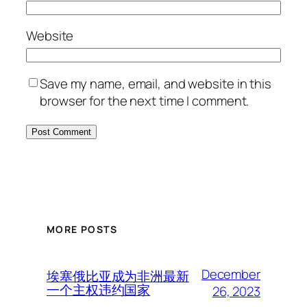
Website
Save my name, email, and website in this
browser for the next time I comment.
MORE POSTS
December
埃塞俄比亚成为非洲最新
一个主权违约国家
26, 2023