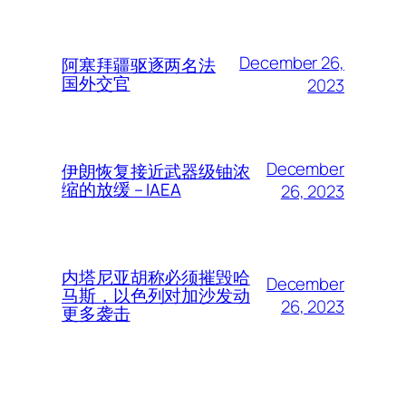
December 26,
阿塞拜疆驱逐两名法
国外交官
2023
December
伊朗恢复接近武器级铀浓
缩的放缓 – IAEA
26, 2023
内塔尼亚胡称必须摧毁哈
December
马斯，以色列对加沙发动
26, 2023
更多袭击