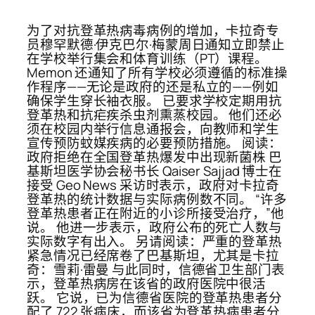
为了对抗登革热病毒病例的增加，卡拉奇专
员穆罕默德·伊克巴尔·梅蒙周日通知立即禁止
在学校举行集会和体育训练（PT）课程。
Memon 还通知了所有学校必须遵循的标准操
作程序——无论是政府的还是私立的——例如
确保学生穿长袖衣服。 已要求学校定期用抗
登革热和抗疟疾杀虫剂熏蒸校园。 他们还必
须在校园内举行信息通报会，向教师和学生
宣传预防蚊媒疾病的必要预防措施。 阅读：
政府拒绝在全国登革热爆发中出现新菌株 巴
基斯坦医学协会秘书长 Qaiser Sajjad 博士在
接受 Geo News 采访时表示，政府对卡拉奇
登革热的统计数据与实际病例数不同。 “许多
登革热患者正在附近的小诊所接受治疗，”他
说。 他进一步表示，政府公布的死亡人数与
实际数字有出入。 另请阅读：严重的登革热
紧急情况已经席卷了巴基斯坦，尤其是卡拉
奇：雪莉·雷曼 与此同时，信德省卫生部门表
示，登革热病房在该省的政府医院中很活
跃。 它说，已为信德省医院的登革热患者分
配了 722 张病床，而该省为登革热病患者分