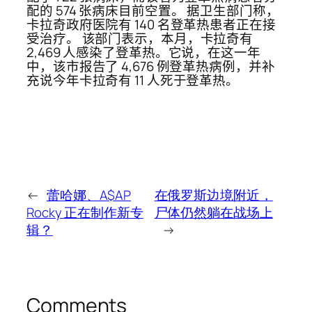
配的 574 张病床目前空置。 据卫生部门称，
卡拉奇政府医院有 140 名登革热患者正在接
受治疗。 该部门表示，本月，卡拉奇有
2,469 人感染了登革热。它说，在这一年
中，该市报告了 4,676 例登革热病例，并补
充说今年卡拉奇有 11 人死于登革热。
←
蕾哈娜、A$AP
在俄罗斯边境附近，
Rocky 正在制作新专
尸体仍然躺在战场上
辑？
→
Comments