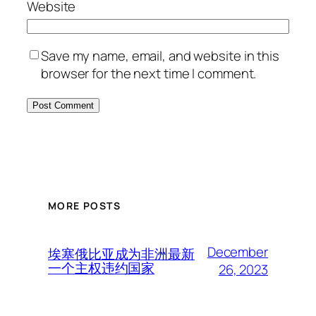
Website
Save my name, email, and website in this
browser for the next time I comment.
MORE POSTS
December
埃塞俄比亚成为非洲最新
一个主权违约国家
26, 2023