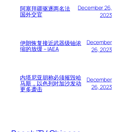
December 26,
阿塞拜疆驱逐两名法
国外交官
2023
December
伊朗恢复接近武器级铀浓
缩的放缓 – IAEA
26, 2023
内塔尼亚胡称必须摧毁哈
December
马斯，以色列对加沙发动
26, 2023
更多袭击