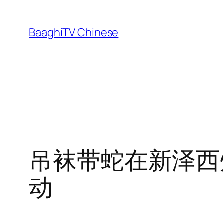
Skip
to
BaaghiTV Chinese
content
吊袜带蛇在新泽西
动