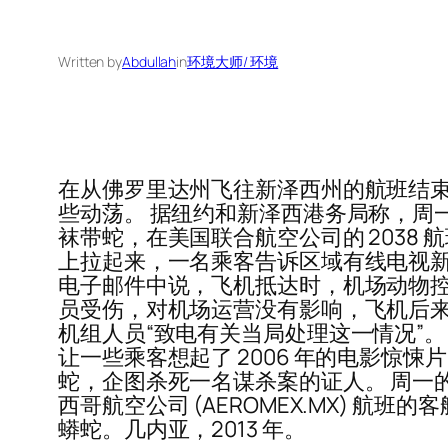
Written by
Abdullah
in
环境大师/ 环境
在从佛罗里达州飞往新泽西州的航班结
些动荡。 据纽约和新泽西港务局称，周
袜带蛇，在美国联合航空公司的 2038
上拉起来，一名乘客告诉区域有线电视新闻网新泽
电子邮件中说，飞机抵达时，机场动物控
员受伤，对机场运营没有影响，飞机后来
机组人员“致电有关当局处理这一情况”
让一些乘客想起了 2006 年的电影
蛇，企图杀死一名谋杀案的证人。 周一的
西哥航空公司 (AEROMEX.MX)
蟒蛇。几内亚，2013 年。