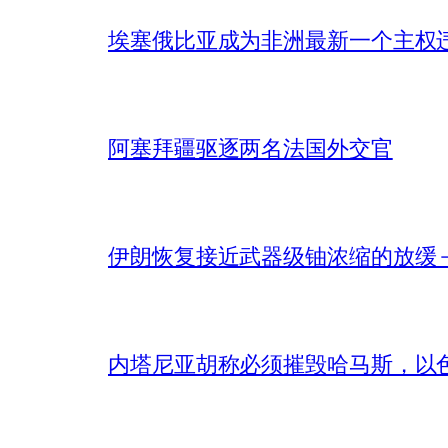
埃塞俄比亚成为非洲最新一个主权
阿塞拜疆驱逐两名法国外交官
伊朗恢复接近武器级铀浓缩的放缓 – 
内塔尼亚胡称必须摧毁哈马斯，以