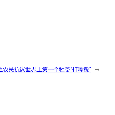
兰农民抗议世界上第一个牲畜“打嗝税”
→