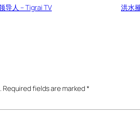
 Tigrai TV
洪水
.
Required fields are marked
*