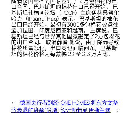
随着该国与不同国家签订了 2 万包棉花的出
口合同，巴基斯坦的棉花出口已经开始。 巴
基斯坦轧棉商论坛（PCGF）主席伊赫桑努尔·
哈克（Ihsanul Haq）表示，巴基斯坦的棉花
出口已经开始，最初有3000多包棉花被运往
孟加拉国、印度尼西亚和越南。 主席说，巴
基斯坦已经与世界其他国家敲定了2万包棉花
的出口合同。 取消静音 他说，由于降雨导致
棉花质量恶化，出口商也面临问题，巴基斯
坦的棉花价格为每蒙德 22 至 2.3 万卢比。
←
德国央行看到经
ONE HOMES 将东方文华
济衰退的迹象“倍增”
设计师带到伊斯兰堡
→