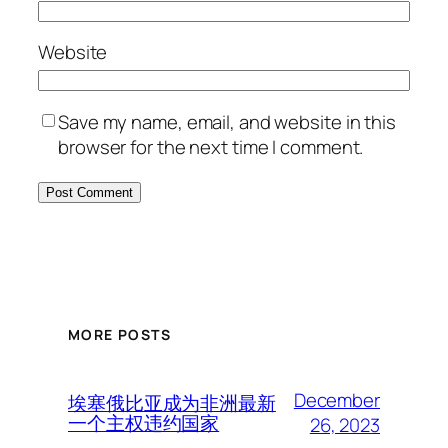
Website
Save my name, email, and website in this
browser for the next time I comment.
MORE POSTS
December
埃塞俄比亚成为非洲最新
一个主权违约国家
26, 2023