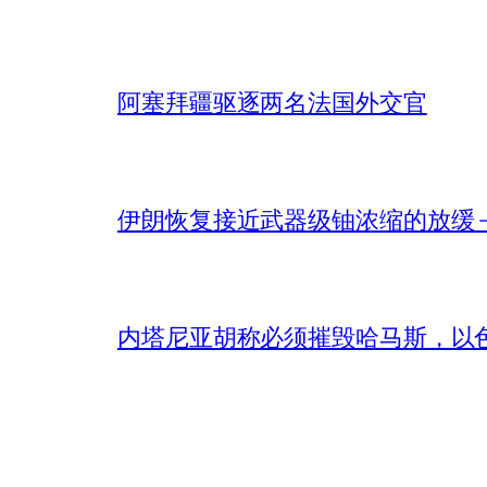
阿塞拜疆驱逐两名法国外交官
伊朗恢复接近武器级铀浓缩的放缓 – 
内塔尼亚胡称必须摧毁哈马斯，以