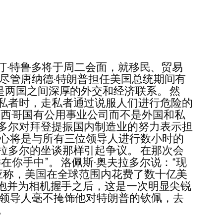
斯汀·特鲁多将于周二会面，就移民、贸易
尽管唐纳德·特朗普担任美国总统期间有
是两国之间深厚的外交和经济联系。 然
私者时，走私者通过说服人们进行危险的
 偏袒墨西哥国有公用事业公司而不是外国和私
多尔对拜登提振国内制造业的努力表示担
核心将是与所有三位领导人进行数小时的
拉多尔的坐谈那样引起争议。 在那次会
你手中”。 洛佩斯·奥夫拉多尔说：“现
应称，美国在全球范围内花费了数十亿美
拥抱并为相机握手之后，这是一次明显尖锐
哥领导人毫不掩饰他对特朗普的钦佩，去
。