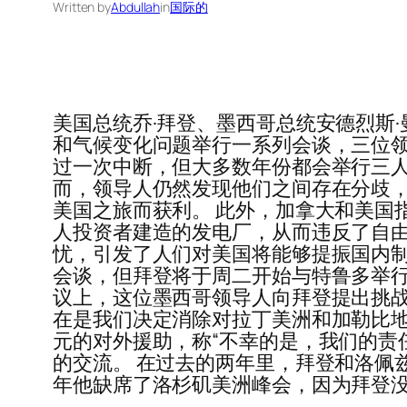
Written by
Abdullah
in
国际的
美国总统乔·拜登、墨西哥总统安德烈斯·
和气候变化问题举行一系列会谈，三位领
过一次中断，但大多数年份都会举行三人
而，领导人仍然发现他们之间存在分歧
美国之旅而获利。 此外，加拿大和美国指责洛
人投资者建造的发电厂，从而违反了自
忧，引发了人们对美国将能够提振国内制
会谈，但拜登将于周二开始与特鲁多举行
议上，这位墨西哥领导人向拜登提出挑战
在是我们决定消除对拉丁美洲和加勒比地
元的对外援助，称“不幸的是，我们的责
的交流。 在过去的两年里，拜登和洛佩
年他缺席了洛杉矶美洲峰会，因为拜登