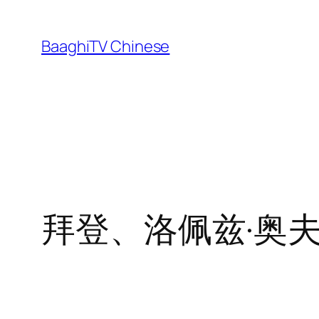
Skip
to
BaaghiTV Chinese
content
拜登、洛佩兹·奥