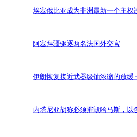
埃塞俄比亚成为非洲最新一个主权
阿塞拜疆驱逐两名法国外交官
伊朗恢复接近武器级铀浓缩的放缓 – 
内塔尼亚胡称必须摧毁哈马斯，以