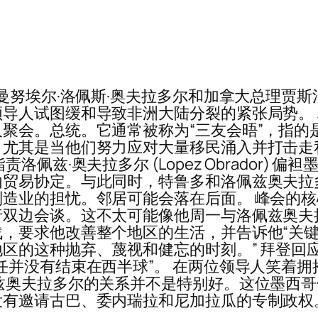
曼努埃尔·洛佩斯·奥夫拉多尔和加拿大总理贾
导人试图缓和导致非洲大陆分裂的紧张局势。 
聚会。总统。它通常被称为“三友会晤”，指的
，尤其是当他们努力应对大量移民涌入并打击走
佩兹·奥夫拉多尔 (Lopez Obrador)
由贸易协定。与此同时，特鲁多和洛佩兹奥夫拉
造业的担忧。邻居可能会落在后面。 峰会的
双边会谈。这不太可能像他周一与洛佩兹奥夫
，要求他改善整个地区的生活，并告诉他“关键在
区的这种抛弃、蔑视和健忘的时刻。” 拜登回
任并没有结束在西半球”。 在两位领导人笑着
兹奥夫拉多尔的关系并不是特别好。这位墨西
没有邀请古巴、委内瑞拉和尼加拉瓜的专制政权